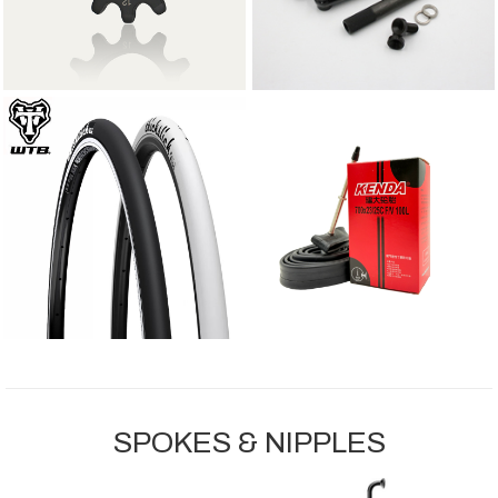
코어 라이딩을 위한 고강성 설계
딩과 스키딩에 최적화
45,000
180,000
WTB 식슬릭 타이어 블랙 25
KENDA 튜브 700x23–25
c 픽시 타이어
C | 프레스타 밸브 (48mm /
6...
도심 주행과 스키딩에 최적화된 픽
경량 고무 튜브, 프레스타 밸브 3
시 전용 슬릭 타이어, WTB
종(48/60/100mm) 옵션 – 픽시·
ThickSlick
로드 자전거용 KENDA 700C
15,500
35,000
55
5,500
6,000
8
SPOKES & NIPPLES