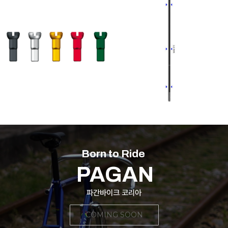
SAPIM Polyax Aluminu
SAPIM Basic Spokes Le
m Nipples
ader 14G 2.0mm (black/
silver)
SAPIM Polyax Aluminum
SAPIM Leader Basic Spokes
Nipples
1,370
900
950
5
Born to Ride
PAGAN
파간바이크 코리아
COMING SOON