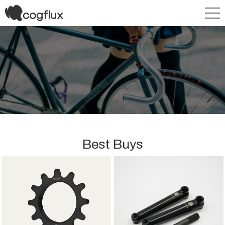
Best Buys
PAGAN Demon Crank Ar
PAGAN C Grail Cog | 파간
m | 파간 데몬 크랭크암
C 그레일 코그
트릭픽시(FGFS) 전용 고강성 크
PAGAN C-Grail – 12T·13T 하드
랭크 암, PAGAN - 하드코어 라이